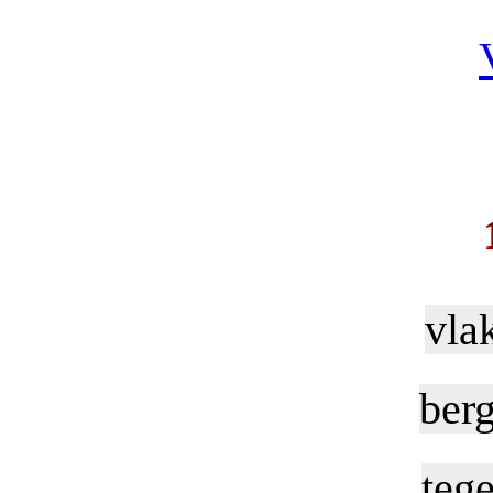
vla
berg
tege