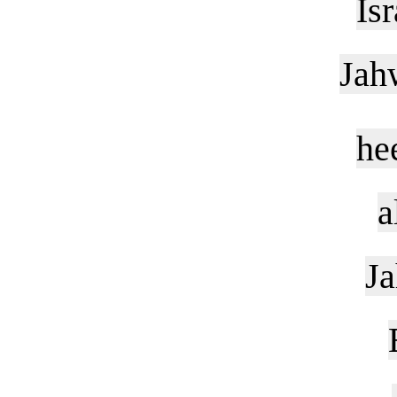
Is
Jah
he
a
J