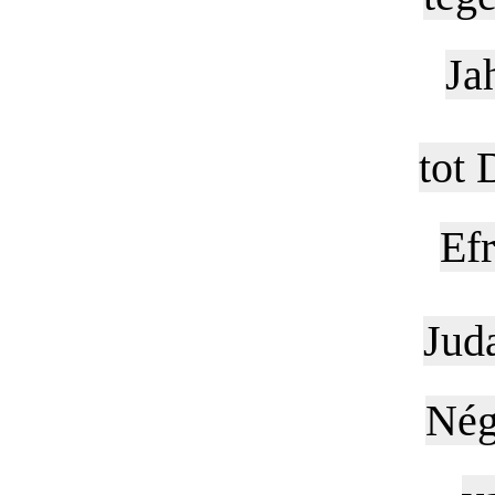
Ja
tot 
Efr
Juda
Nég