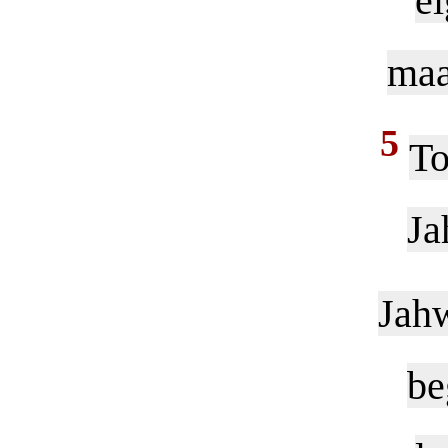
e
maa
5
To
Ja
Jah
be