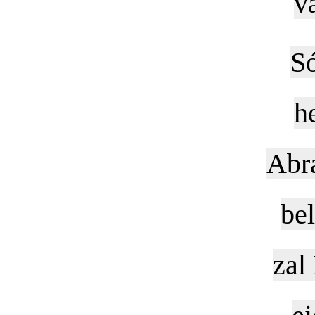
v
Só
h
Abra
be
zal