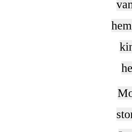
van
hem 
ki
he
Mo
sto