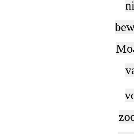
n
bew
Moa
v
v
zo