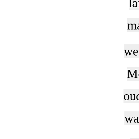
l
ma
wee
Mo
oud
wa