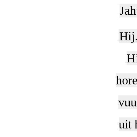
Jah
Hij
Hi
hore
vuu
uit