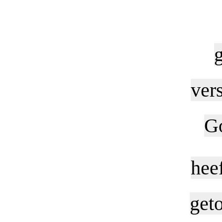
ver
Go
hee
geto