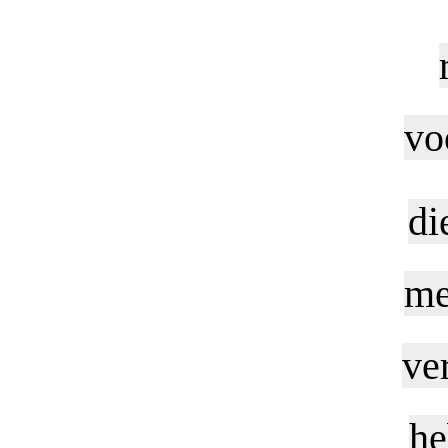
vo
di
me
ve
he