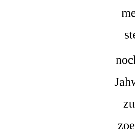
me
st
noc
Jah
zu
zoe