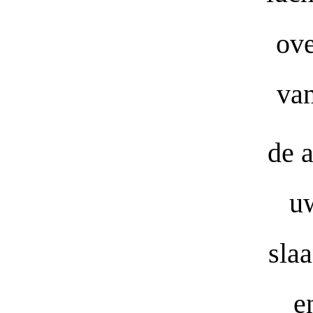
ove
van
de a
uw
sla
e