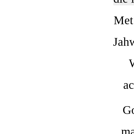
Met 
Jahw
W
ac
Go
ma