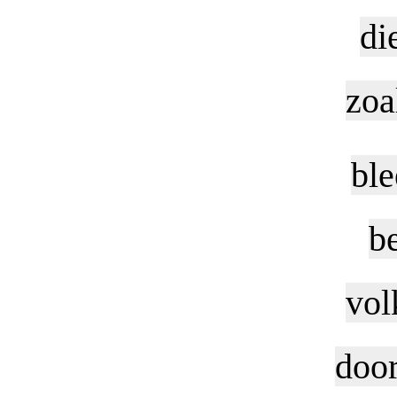
di
zoa
ble
b
vol
door