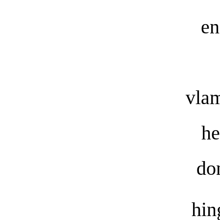
en
vlam
he
do
hin