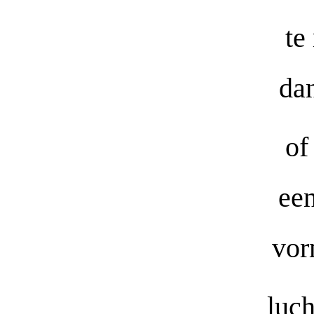
te
da
of
een
vor
luch