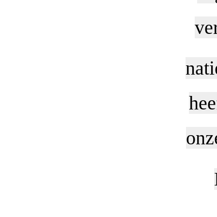
ve
nati
hee
onze