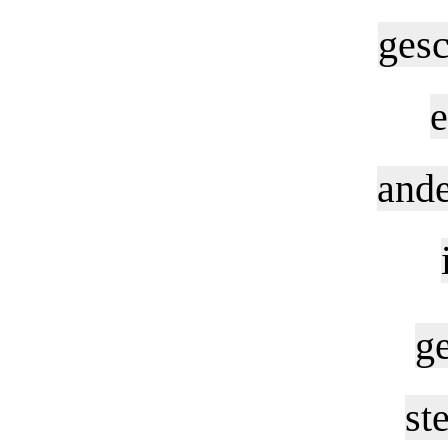
gesc
e
ande
g
st