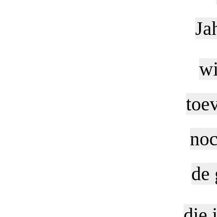
Ja
wi
toe
noc
de
die 