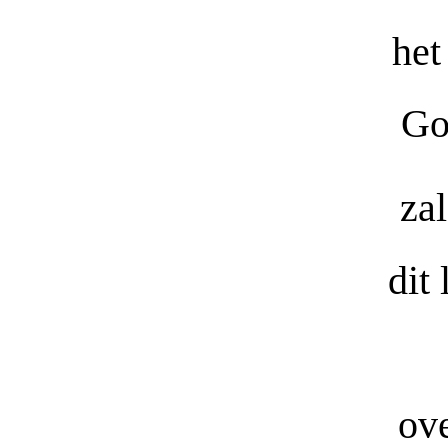
het
God
za
dit
ove