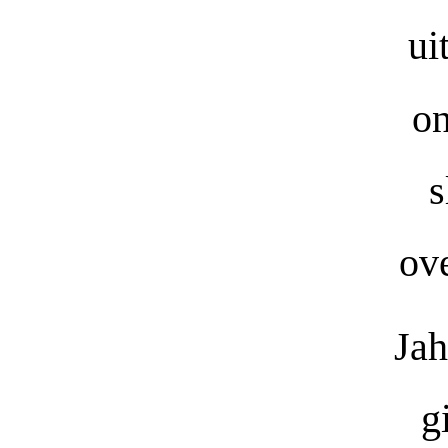
ui
on
s
ove
Jah
g