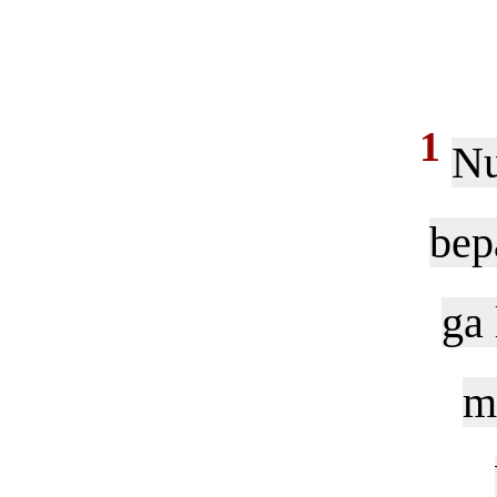
1
Nu
bep
ga 
m