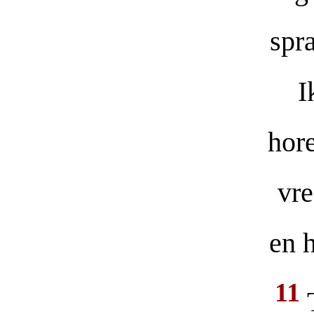
spr
I
hore
vre
en 
11