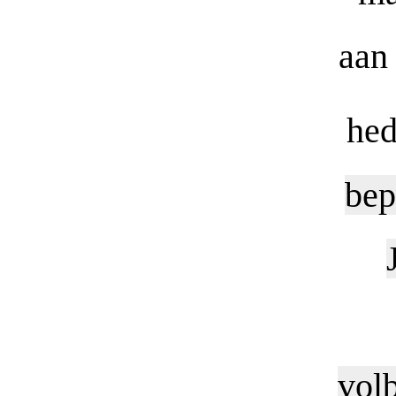
aan
hed
bep
volb