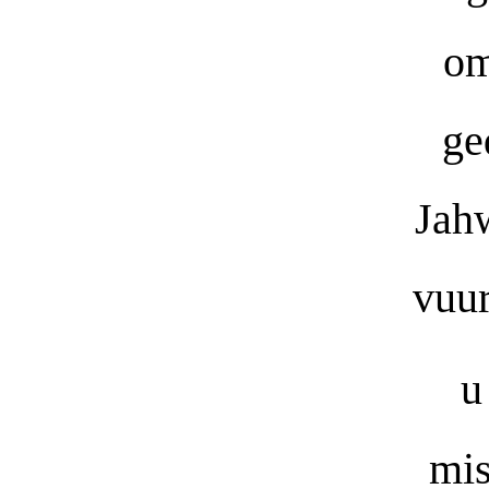
om
ge
Jah
vuur
u
mis