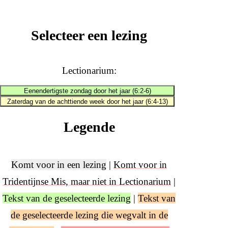
Selecteer een lezing
Lectionarium:
Eenendertigste zondag door het jaar (6:2-6)
Zaterdag van de achttiende week door het jaar (6:4-13)
Legende
Komt voor in een lezing
|
Komt voor in
Tridentijnse Mis, maar niet in Lectionarium
|
Tekst van de geselecteerde lezing
|
Tekst van
de geselecteerde lezing die wegvalt in de