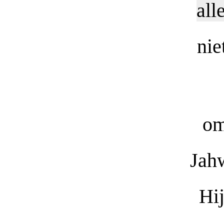
all
nie
om
Jahw
Hij