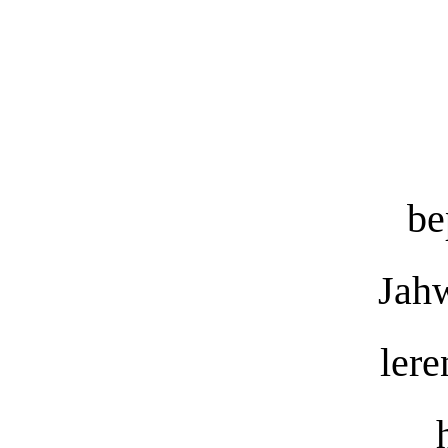
be
Jahw
lere