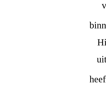
v
binn
Hi
ui
heef