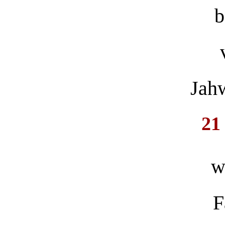
b
Jahw
2
w
F