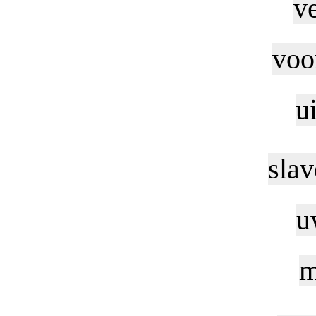
v
voo
u
slav
u
m