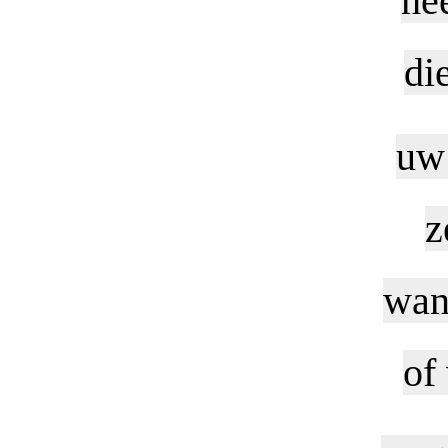
he
di
uw 
z
wann
of