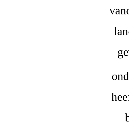
van
lan
ge
ond
hee