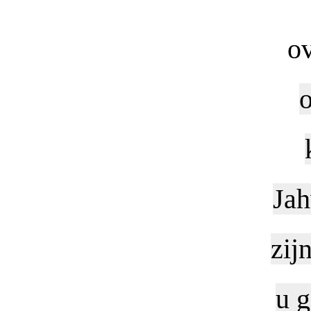
ov
o
Jah
zij
u g