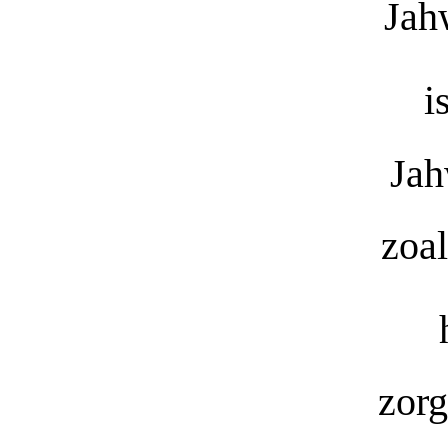
Jah
i
Jah
zoal
zorg