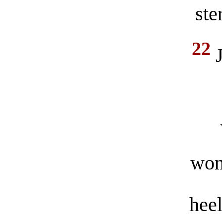
ste
22
won
heel