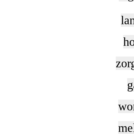
la
ho
zor
g
wor
mel