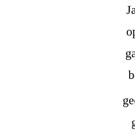
J
o
g
b
ge