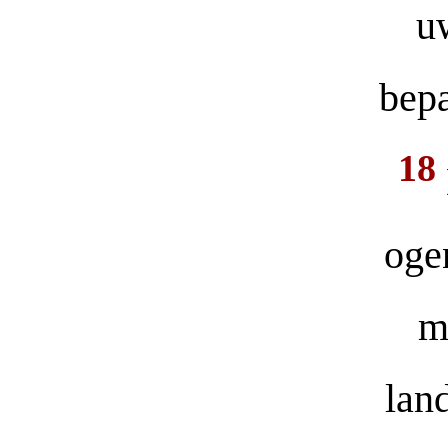
u
bepa
18
oge
m
lan