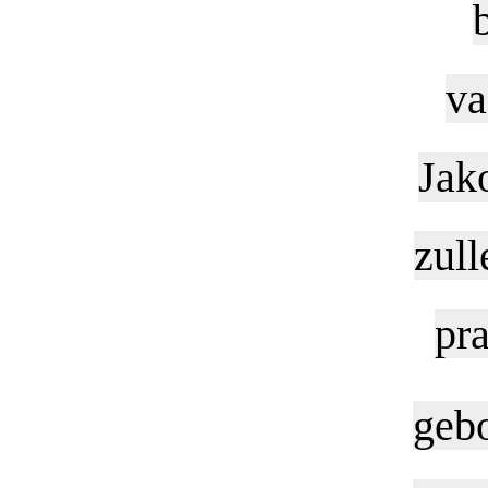
va
Jak
zull
pra
geb