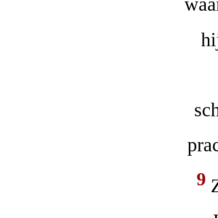
waar
hi
sch
pra
9