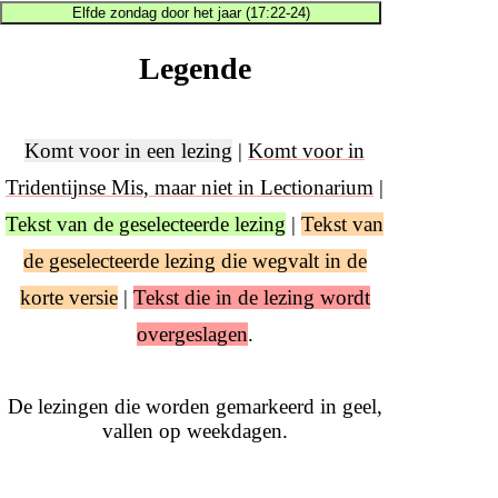
Elfde zondag door het jaar (17:22-24)
Legende
Komt voor in een lezing
|
Komt voor in
Tridentijnse Mis, maar niet in Lectionarium
|
Tekst van de geselecteerde lezing
|
Tekst van
de geselecteerde lezing die wegvalt in de
korte versie
|
Tekst die in de lezing wordt
overgeslagen
.
De lezingen die worden gemarkeerd in geel,
vallen op weekdagen.