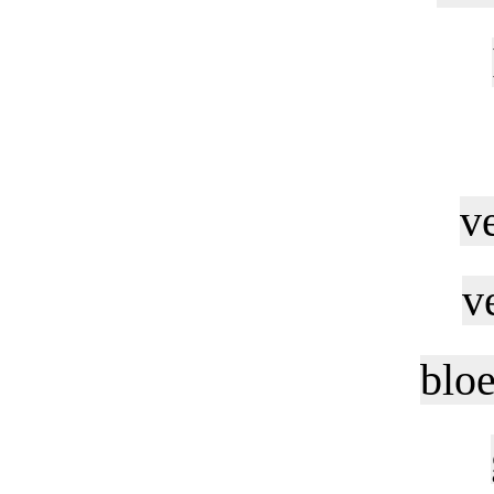
v
v
bloe