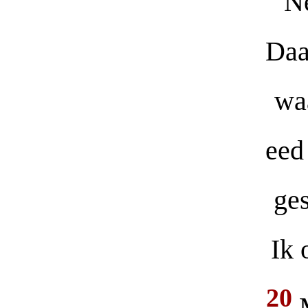
Né
Daa
waa
eed
ges
Ik 
20