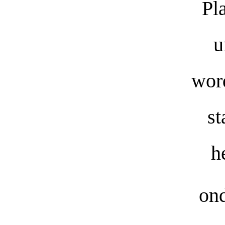
Pl
u
wor
st
h
ond