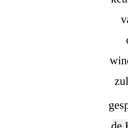
v
win
zu
ges
de 