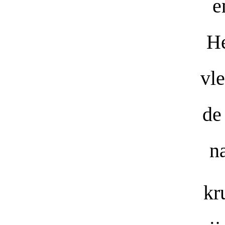
e
He
vl
de
n
kr