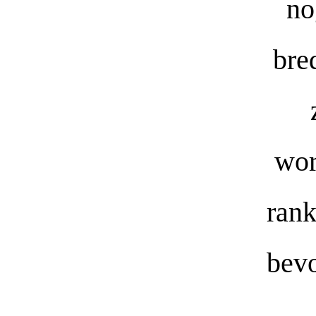
no
bre
wor
rank
bevo