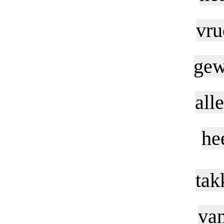
vru
gew
all
he
tak
van