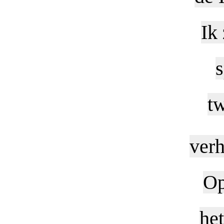
Ik
s
tw
verh
Op
het