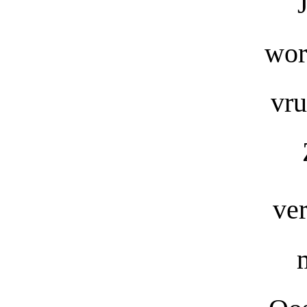
wor
vru
ver