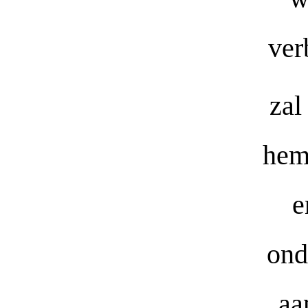
ver
zal
hem
e
ond
aa