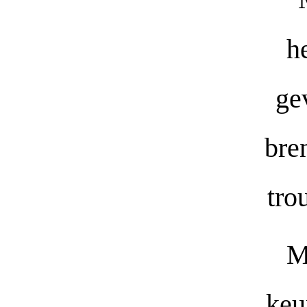
h
ge
bre
tro
M
keu