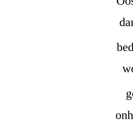
Oos
da
bed
wo
g
onh