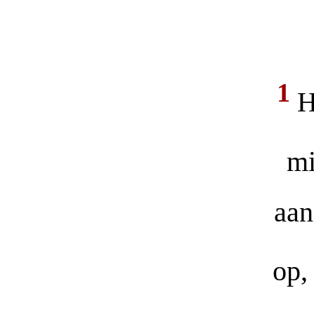
1
H
mi
aan
op,