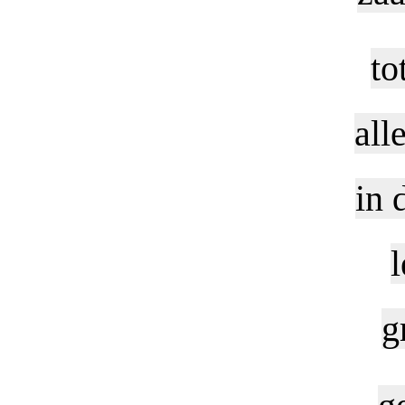
to
all
in 
l
g