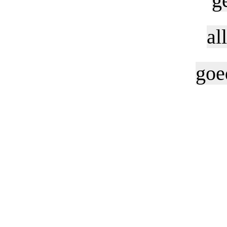
g
al
goe