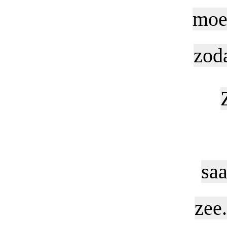
moet
zoda
sa
zee