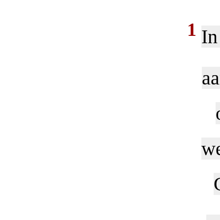
1
In
aa
we