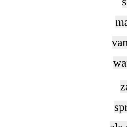
s
ma
van
wa
z
sp