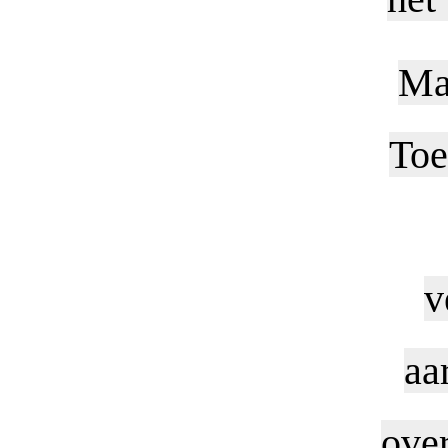
Ma
Toe
v
aa
over