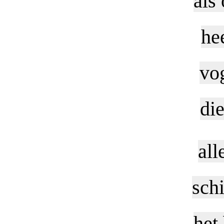
als
he
vog
die
all
sch
het