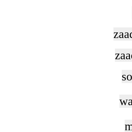
zaa
zaa
so
wa
m