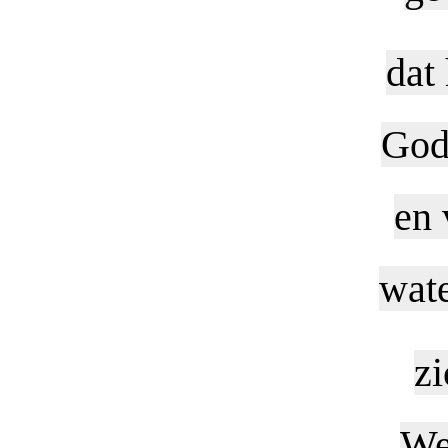
dat
God 
en 
wate
zi
We