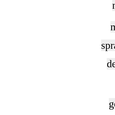
m
spr
d
g