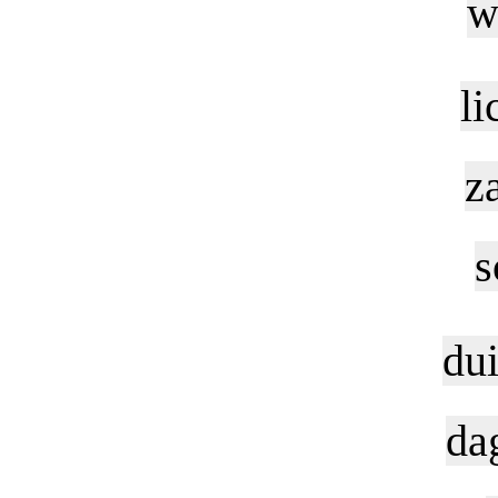
w
li
z
s
dui
da