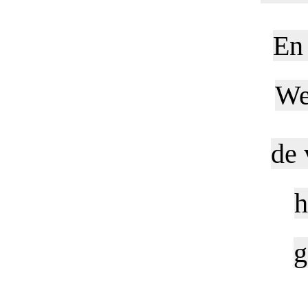
En 
We
de 
h
g