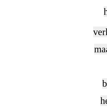
ver
maa
b
h