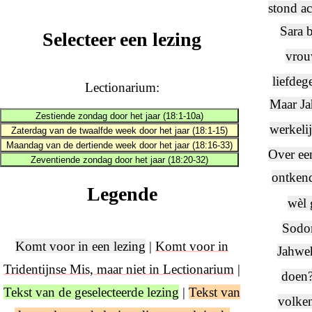
stond ac
Sara 
Selecteer een lezing
vrou
liefdeg
Lectionarium:
Maar Ja
Zestiende zondag door het jaar (18:1-10a)
werkeli
Zaterdag van de twaalfde week door het jaar (18:1-15)
Maandag van de dertiende week door het jaar (18:16-33)
Over een
Zeventiende zondag door het jaar (18:20-32)
ontkend
Legende
wèl 
Sodom
Komt voor in een lezing
|
Komt voor in
Jahweh
Tridentijnse Mis, maar niet in Lectionarium
|
doen
Tekst van de geselecteerde lezing
|
Tekst van
volken