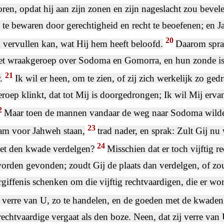
oren, opdat hij aan zijn zonen en zijn nageslacht zou beve
te bewaren door gerechtigheid en recht te beoefenen; en 
20
vervullen kan, wat Hij hem heeft beloofd.
Daarom spra
het wraakgeroep over Sodoma en Gomorra, en hun zonde i
21
.
Ik wil er heen, om te zien, of zij zich werkelijk zo gedr
roep klinkt, dat tot Mij is doorgedrongen; Ik wil Mij erv
2
Maar toen de mannen vandaar de weg naar Sodoma wilden
23
m voor Jahweh staan,
trad nader, en sprak: Zult Gij nu
24
et den kwade verdelgen?
Misschien dat er toch vijftig r
worden gevonden; zoudt Gij de plaats dan verdelgen, of zou
ergiffenis schenken om die vijftig rechtvaardigen, die er 
j verre van U, zo te handelen, en de goeden met de kwaden
rechtvaardige vergaat als den boze. Neen, dat zij verre van