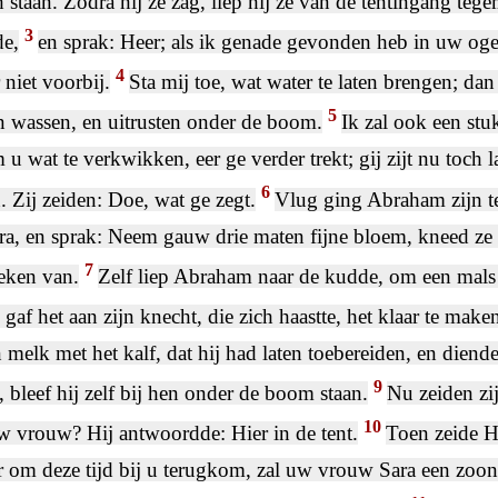
 staan. Zodra hij ze zag, liep hij ze van de tentingang teg
3
de,
en sprak: Heer; als ik genade gevonden heb in uw og
4
 niet voorbij.
Sta mij toe, wat water te laten brengen; dan
5
n wassen, en uitrusten onder de boom.
Ik zal ook een stu
 u wat te verkwikken, eer ge verder trekt; gij zijt nu toch 
6
 Zij zeiden: Doe, wat ge zegt.
Vlug ging Abraham zijn te
ra, en sprak: Neem gauw drie maten fijne bloem, kneed ze 
7
eken van.
Zelf liep Abraham naar de kudde, om een mals 
j gaf het aan zijn knecht, die zich haastte, het klaar te make
melk met het kalf, dat hij had laten toebereiden, en diende 
9
n, bleef hij zelf bij hen onder de boom staan.
Nu zeiden zi
10
w vrouw? Hij antwoordde: Hier in de tent.
Toen zeide Hi
ar om deze tijd bij u terugkom, zal uw vrouw Sara een zoo