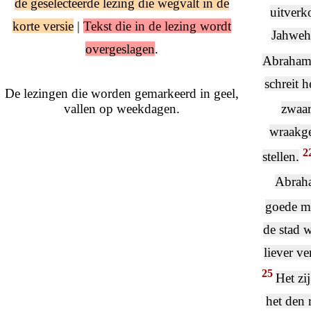
de geselecteerde lezing die wegvalt in de
uitverk
korte versie
|
Tekst die in de lezing wordt
Jahweh 
overgeslagen
.
Abraham 
schreit 
De lezingen die worden gemarkeerd in geel,
vallen op weekdagen.
zwaar
wraakge
2
stellen.
Abraha
goede m
de stad 
liever v
25
Het zi
het den 