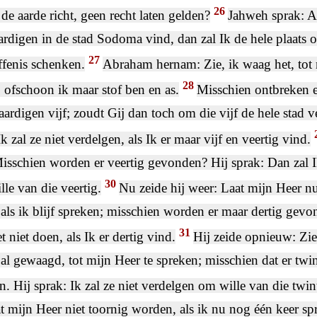
26
 de aarde richt, geen recht laten gelden?
Jahweh sprak: Al
ardigen in de stad Sodoma vind, dan zal Ik de hele plaats
27
ffenis schenken.
Abraham hernam: Zie, ik waag het, tot 
28
 ofschoon ik maar stof ben en as.
Misschien ontbreken er
aardigen vijf; zoudt Gij dan toch om die vijf de hele stad 
Ik zal ze niet verdelgen, als Ik er maar vijf en veertig vind.
isschien worden er veertig gevonden? Hij sprak: Dan zal I
30
le van die veertig.
Nu zeide hij weer: Laat mijn Heer nu
als ik blijf spreken; misschien worden er maar dertig gevo
31
et niet doen, als Ik er dertig vind.
Hij zeide opnieuw: Zie
 al gewaagd, tot mijn Heer te spreken; misschien dat er tw
. Hij sprak: Ik zal ze niet verdelgen om wille van die twin
t mijn Heer niet toornig worden, als ik nu nog één keer sp