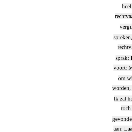
heel
rechtva
vergi
spreken,
rechtv
sprak: 
voort: M
om wil
worden, 
Ik zal h
toch
gevonden
aan: Laa