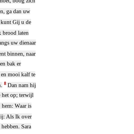
emoet, boog zich
en, ga dan uw
 kunt Gij u de
k brood laten
langs uw dienaar
nt binnen, naar
en bak er
en mooi kalf te
8
n.
Dan nam hij
het op; terwijl
j hem: Waar is
j: Als Ik over
n hebben. Sara