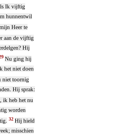
s Ik vijftig
 om hunnentwil
mijn Heer te
 aan de vijftig
verdelgen? Hij
29
Nu ging hij
k het niet doen
 niet toornig
nden. Hij sprak:
, ik heb het nu
intig worden
32
tig.
Hij hield
reek; misschien