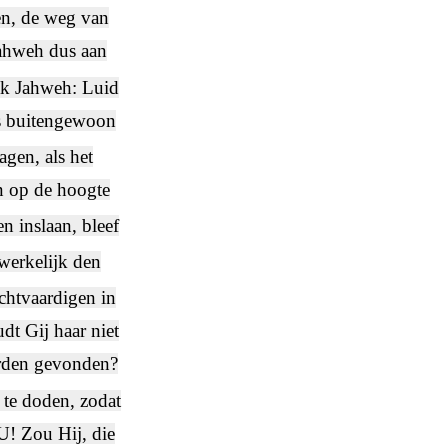
len, de weg van
Jahweh dus aan
k Jahweh: Luid
s buitengewoon
agen, als het
an op de hoogte
 inslaan, bleef
 werkelijk den
echtvaardigen in
dt Gij haar niet
worden gevonden?
 te doden, zodat
 U! Zou Hij, die