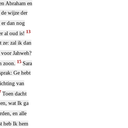
en Abraham en
 de wijze der
l er dan nog
13
r al oud is!
ze: zal ik dan
jk voor Jahweh?
15
en zoon.
Sara
 sprak: Ge hebt
ichting van
7
Toen dacht
n, wat Ik ga
den, en alle
t heb Ik hem