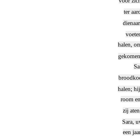
voor zich
ter aar
dienaar
voete
halen, om
gekomen.
Sa
broodko
halen; hi
room en 
zij ate
Sara, u
een ja