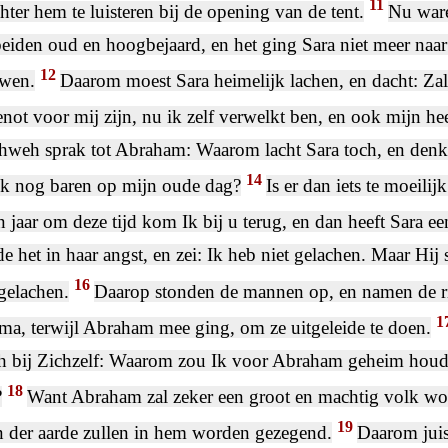
11
hter hem te luisteren bij de opening van de tent.
Nu war
beiden oud en hoogbejaard, en het ging Sara niet meer naar
12
wen.
Daarom moest Sara heimelijk lachen, en dacht: Za
enot voor mij zijn, nu ik zelf verwelkt ben, en ook mijn hee
hweh sprak tot Abraham: Waarom lacht Sara toch, en denkt 
14
jk nog baren op mijn oude dag?
Is er dan iets te moeili
 jaar om deze tijd kom Ik bij u terug, en dan heeft Sara e
e het in haar angst, en zei: Ik heb niet gelachen. Maar Hij
16
gelachen.
Daarop stonden de mannen op, en namen de r
1
a, terwijl Abraham mee ging, om ze uitgeleide te doen.
 bij Zichzelf: Waarom zou Ik voor Abraham geheim houde
18
?
Want Abraham zal zeker een groot en machtig volk wor
19
 der aarde zullen in hem worden gezegend.
Daarom juis