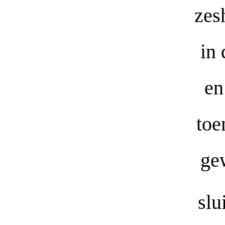
zes
in
en
toe
ge
slu