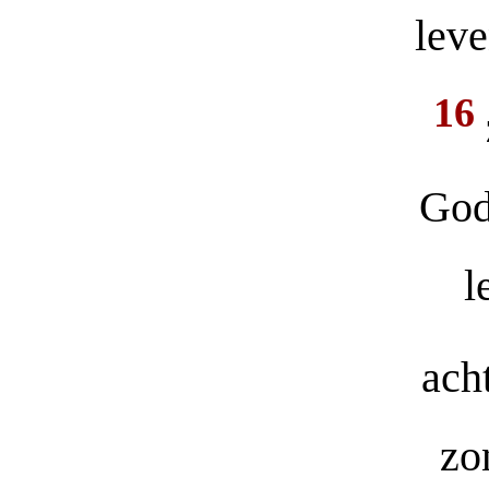
leve
16
God
l
ach
zo