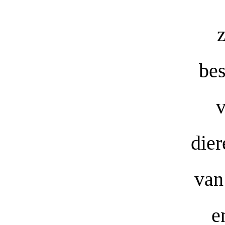
z
be
v
dier
van
e