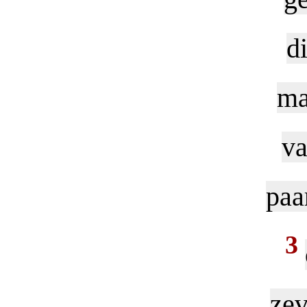
d
ma
va
paa
3
zev