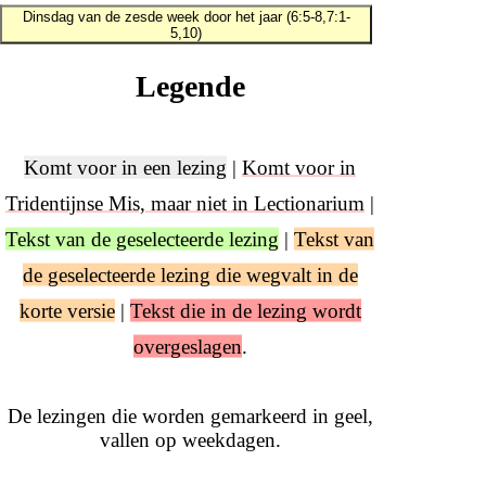
Dinsdag van de zesde week door het jaar (6:5-8,7:1-
5,10)
Legende
Komt voor in een lezing
|
Komt voor in
Tridentijnse Mis, maar niet in Lectionarium
|
Tekst van de geselecteerde lezing
|
Tekst van
de geselecteerde lezing die wegvalt in de
korte versie
|
Tekst die in de lezing wordt
overgeslagen
.
De lezingen die worden gemarkeerd in geel,
vallen op weekdagen.