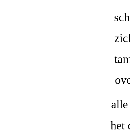
sch
zic
tam
ove
all
het 