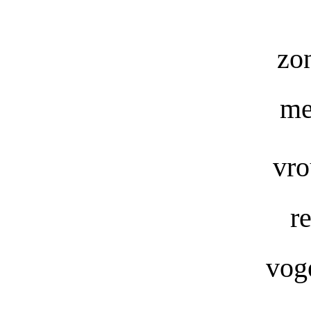
zo
me
vro
r
voge