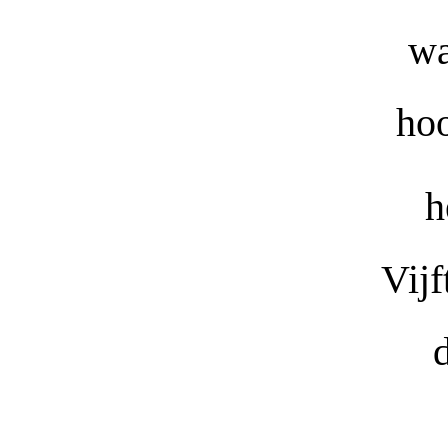
wa
hoo
h
Vijf