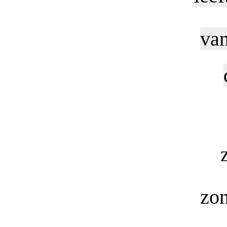
van
zon