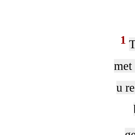
1
T
met 
u r
ge