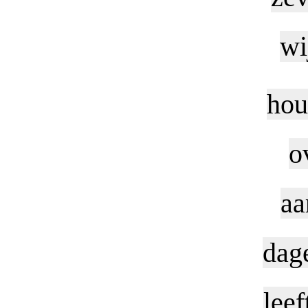
wi
hou
o
aa
dage
leef