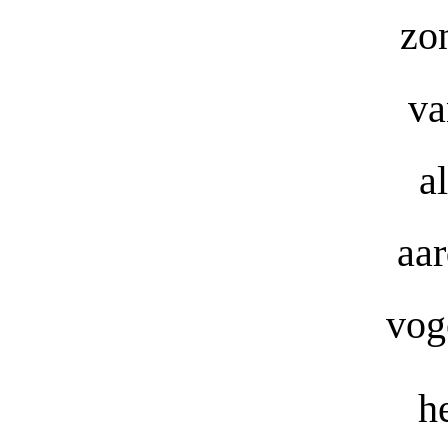
zo
va
a
aar
vog
he