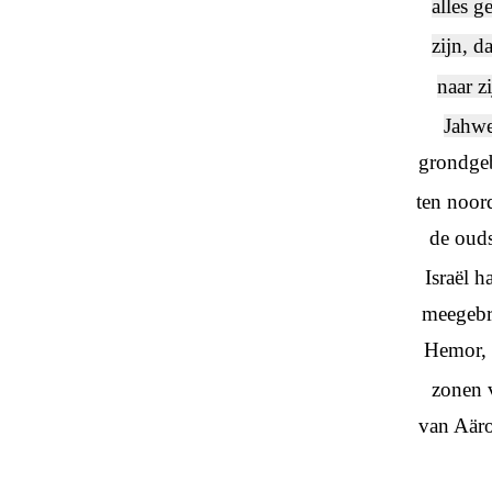
alles g
zijn, d
naar zi
Jahwe
grondgeb
ten noor
de ouds
Israël h
meegebr
Hemor, 
zonen v
van Aäro