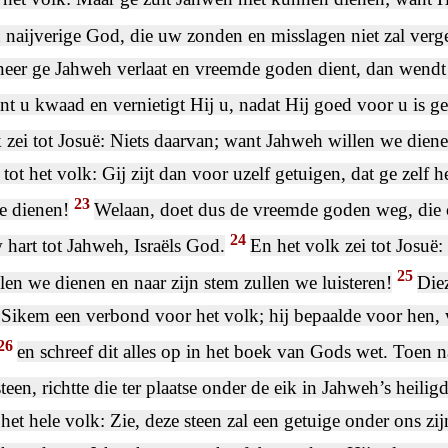
 naijverige God, die uw zonden en misslagen niet zal verg
eer ge Jahweh verlaat en vreemde goden dient, dan wendt H
nt u kwaad en vernietigt Hij u, nadat Hij goed voor u is g
k zei tot Josuë: Niets daarvan; want Jahweh willen we dien
 tot het volk: Gij zijt dan voor uzelf getuigen, dat ge zelf 
23
e dienen!
Welaan, doet dus de vreemde goden weg, die o
24
 hart tot Jahweh, Israëls God.
En het volk zei tot Josuë
25
len we dienen en naar zijn stem zullen we luisteren!
Die
 Sikem een verbond voor het volk; hij bepaalde voor hen,
26
en schreef dit alles op in het boek van Gods wet. Toen 
steen, richtte die ter plaatse onder de eik in Jahweh’s heili
 het hele volk: Zie, deze steen zal een getuige onder ons zij