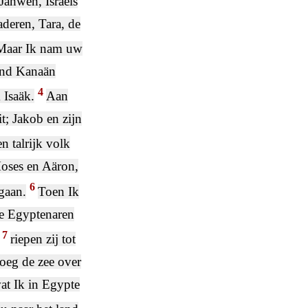
Jahweh, Israëls
deren, Tara, de
Maar Ik nam uw
land Kanaän
4
 Isaäk.
Aan
t; Jakob en zijn
n talrijk volk
oses en Aäron,
6
gaan.
Toen Ik
de Egyptenaren
7
riepen zij tot
joeg de zee over
at Ik in Egypte