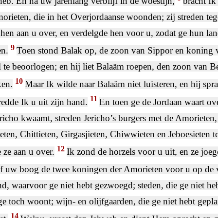
eb. En na uw jarenlang verblijf in de woestijn,
bracht Ik
orieten, die in het Overjordaanse woonden; zij streden teg
 hen aan u over, en verdelgde hen voor u, zodat ge hun lan
9
n.
Toen stond Balak op, de zoon van Sippor en koning
ël te beoorlogen; en hij liet Balaäm roepen, den zoon van B
10
ken.
Maar Ik wilde naar Balaäm niet luisteren, en hij spr
11
redde Ik u uit zijn hand.
En toen ge de Jordaan waart ov
ericho kwaamt, streden Jericho’s burgers met de Amorieten, 
ten, Chittieten, Girgasjieten, Chiwwieten en Jeboesieten t
12
 ze aan u over.
Ik zond de horzels voor u uit, en ze jo
f uw boog de twee koningen der Amorieten voor u op de v
nd, waarvoor ge niet hebt gezwoegd; steden, die ge niet h
e toch woont; wijn- en olijfgaarden, die ge niet hebt gepl
14