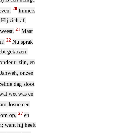
20
even.
Immers
ij zich af,
21
eweest.
Maar
22
en!
Nu sprak
hebt gekozen,
nder u zijn, en
: Jahweh, onzen
zelfde dag sloot
 wat wet was en
nam Josuë een
27
gdom op,
en
n; want hij heeft