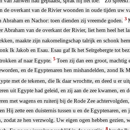
n van Jahweh had geplaatst, sprak hij het toe:
Zo spreekt 
 de overkant van de Rivier woonden in oude tijden uw va
3
n Abraham en Nachor: toen dienden zij vreemde goden.
r Abraham van de overkant der Rivier, liet hem heel het 
ekken, maakte zijn nakomelingschap talrijk en schonk hem
onk Ik Jakob en Esau. Esau gaf Ik het Seïrgebergte tot bezi
5
trokken af naar Egypte.
Toen zij dan een groot, machtig e
eworden, en de Egyptenaren hen mishandelden, zond Ik M
ypte met de tekenen, die Ik daar wrochtte, en deed u er uit
ren uit Egypte had geleid, en zij aan de zee kwamen, en 
ren met wagens en ruiterij bij de Rode Zee achtervolgden,
en Hij zette een duisternis tussen u en de Egyptenaren, en 
, zodat ze hen verzwolg. Uw eigen ogen hebben gezien, w
8