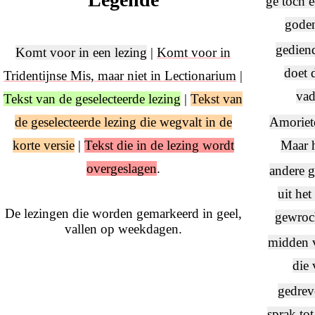
ge toch e
goden
gediend
Komt voor in een lezing
|
Komt voor in
doet 
Tridentijnse Mis, maar niet in Lectionarium
|
vad
Tekst van de geselecteerde lezing
|
Tekst van
Amoriete
de geselecteerde lezing die wegvalt in de
Maar h
korte versie
|
Tekst die in de lezing wordt
overgeslagen
.
andere g
uit het
De lezingen die worden gemarkeerd in geel,
gewroch
vallen op weekdagen.
midden v
die 
gedrev
sprak to