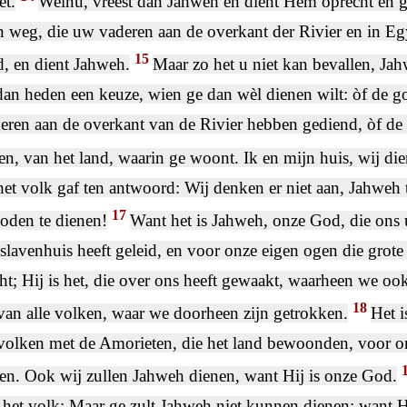
et.
Welnu, vreest dan Jahweh en dient Hem oprecht en g
 weg, die uw vaderen aan de overkant der Rivier en in E
15
, en dient Jahweh.
Maar zo het u niet kan bevallen, Jah
dan heden een keuze, wien ge dan wèl dienen wilt: òf de g
eren aan de overkant van de Rivier hebben gediend, òf de
n, van het land, waarin ge woont. Ik en mijn huis, wij di
et volk gaf ten antwoord: Wij denken er niet aan, Jahweh t
17
oden te dienen!
Want het is Jahweh, onze God, die ons 
 slavenhuis heeft geleid, en voor onze eigen ogen die grote
t; Hij is het, die over ons heeft gewaakt, waarheen we ook
18
an alle volken, waar we doorheen zijn getrokken.
Het i
volken met de Amorieten, die het land bewoonden, voor on
en. Ook wij zullen Jahweh dienen, want Hij is onze God.
t het volk: Maar ge zult Jahweh niet kunnen dienen; want Hi