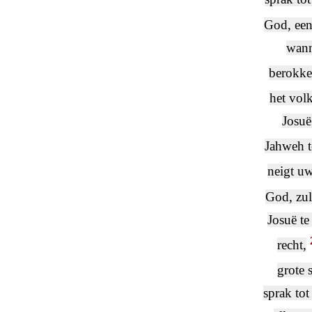
God, een
wann
berokke
het vol
Josuë
Jahweh t
neigt uw
God, zul
Josuë te
recht,
grote 
sprak tot