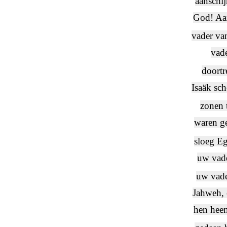
aanschij
God! Aan
vader va
vade
doortr
Isaäk sch
zonen 
waren g
sloeg Eg
uw vade
uw vade
Jahweh, 
hen heen