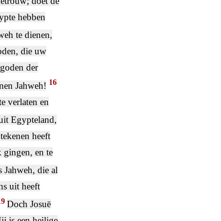
etrouw; doet de
gypte hebben
weh te dienen,
oden, die uw
 goden der
16
enen Jahweh!
e verlaten en
uit Egypteland,
 tekenen heeft
 gingen, en te
s Jahweh, die al
s uit heeft
19
Doch Josuë
j is een heilige