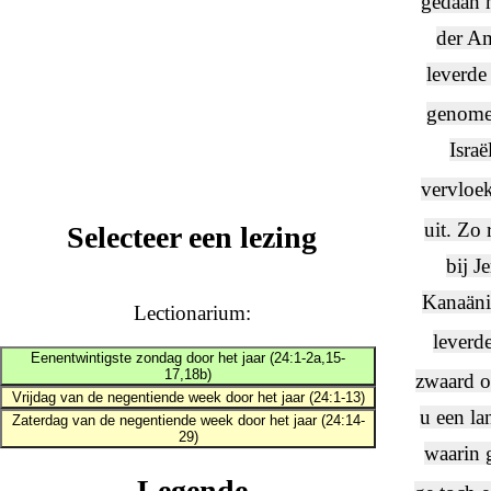
gedaan h
der Am
leverde
genome
Isra
vervloe
uit. Zo 
Selecteer een lezing
bij J
Kanaänie
Lectionarium:
leverde
Eenentwintigste zondag door het jaar (24:1-2a,15-
17,18b)
zwaard o
Vrijdag van de negentiende week door het jaar (24:1-13)
u een la
Zaterdag van de negentiende week door het jaar (24:14-
29)
waarin g
Legende