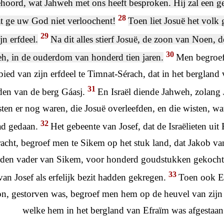
ehoord, wat Jahweh met ons heeft besproken. Hij zal een g
28
at ge uw God niet verloochent!
Toen liet Josuë het volk 
29
jn erfdeel.
Na dit alles stierf Josuë, de zoon van Noen, 
30
h, in de ouderdom van honderd tien jaren.
Men begroef
ied van zijn erfdeel te Timnat-Sérach, dat in het bergland 
31
den van de berg Gáasj.
En Israël diende Jahweh, zolang 
ten er nog waren, die Josuë overleefden, en die wisten, w
32
ad gedaan.
Het gebeente van Josef, dat de Israëlieten ui
acht, begroef men te Sikem op het stuk land, dat Jakob v
den vader van Sikem, voor honderd goudstukken gekocht 
33
an Josef als erfelijk bezit hadden gekregen.
Toen ook El
n, gestorven was, begroef men hem op de heuvel van zijn
welke hem in het bergland van Efraïm was afgestaan