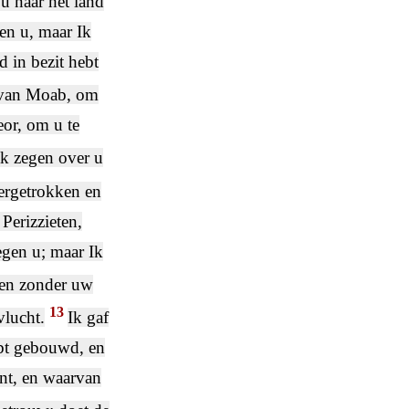
 u naar het land
en u, maar Ik
d in bezit hebt
 van Moab, om
eor, om u te
ak zegen over u
ergetrokken en
Perizzieten,
egen u; maar Ik
egen zonder uw
13
lucht.
Ik gaf
ebt gebouwd, en
ant, en waarvan