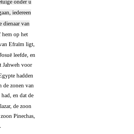
etuige onder u
gaan, iedereen
de dienaar van
 hem op het
van Efraïm ligt,
Josuë leefde, en
at Jahweh voor
t Egypte hadden
an de zonen van
had, en dat de
azar, de zoon
 zoon Pinechas,
.