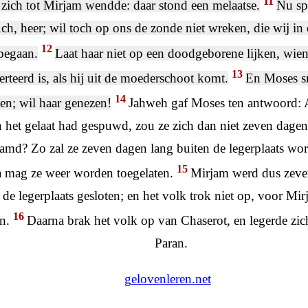
11
zich tot Mirjam wendde: daar stond een melaatse.
Nu sp
ch, heer; wil toch op ons de zonde niet wreken, die wij i
12
begaan.
Laat haar niet op een doodgeborene lijken, wien
13
verteerd is, als hij uit de moederschoot komt.
En Moses s
14
en; wil haar genezen!
Jahweh gaf Moses ten antwoord: A
n het gelaat had gespuwd, zou ze zich dan niet zeven dage
amd? Zo zal ze zeven dagen lang buiten de legerplaats wor
15
a mag ze weer worden toegelaten.
Mirjam werd dus zeve
 de legerplaats gesloten; en het volk trok niet op, voor Mi
16
n.
Daarna brak het volk op van Chaserot, en legerde zic
Paran.
gelovenleren.net