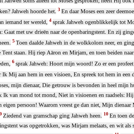
t Jahweh soms alleen tot Moses gesproken; heeft Hij ook n
3
ken? Jahweh hoorde het.
En daar Moses een zeer deemo
4
n iemand ter wereld,
sprak Jahweh ogenblikkelijk tot M
: Gaat met uw drieën naar de openbaringstent. En zij ging
5
heen.
Toen daalde Jahweh in de wolkkolom neer, en ging
 Tent staan. Hij riep Aäron en Mirjam, en toen beiden naa
6
eden,
sprak Jahweh: Hoort mijn woord! Zo er een profeet 
 Ik Mij aan hem in een visioen, En spreek tot hem in een
es, mijn dienaar, Die getrouw is bevonden in heel mijn h
k Ik van mond tot mond, Niet in visioenen en raadsels: Hi
n eigen persoon! Waarom vreest ge dan niet, Mijn dienaar
9
10
Ziedend van gramschap ging Jahweh heen.
En toen d
ingstent was opgetrokken, was Mirjam melaats, en wit als