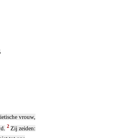
s
ietische vrouw,
2
wd.
Zij zeiden: