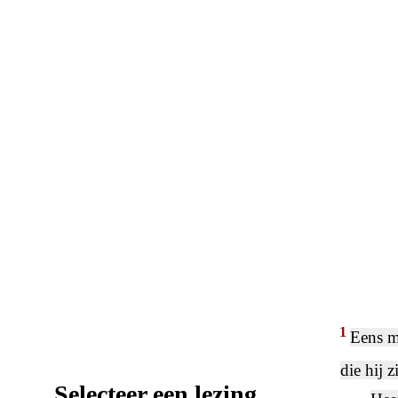
1
Eens m
die hij 
Selecteer een lezing