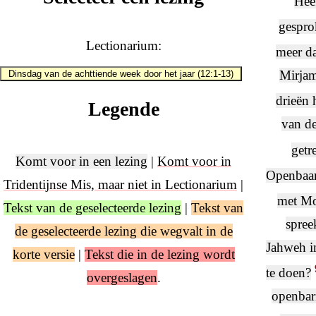
Heef
gespro
Lectionarium:
meer da
Mirjam
Dinsdag van de achttiende week door het jaar (12:1-13)
drieën 
Legende
van de
getr
Komt voor in een lezing
|
Komt voor in
Openbaar
Tridentijnse Mis, maar niet in Lectionarium
|
met Mos
Tekst van de geselecteerde lezing
|
Tekst van
spree
de geselecteerde lezing die wegvalt in de
Jahweh i
korte versie
|
Tekst die in de lezing wordt
te doen?
overgeslagen
.
openbar