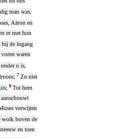
iet tot ons
edig man was,
oses, Aäron en
en er met hun
 bij de ingang
r voren waren
onder u is,
7
 droom;
Zo niet
8
uis;
Tot hem
j aanschouwt
 Moses verwijten
e wolk boven de
 sneeuw en toen