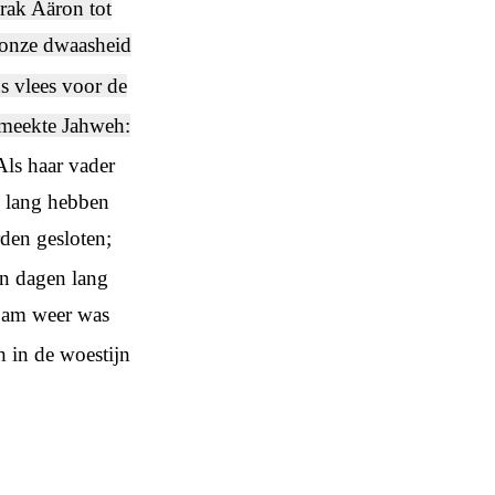
rak Aäron tot
n onze dwaasheid
s vlees voor de
meekte Jahweh:
ls haar vader
n lang hebben
den gesloten;
n dagen lang
rjam weer was
h in de woestijn