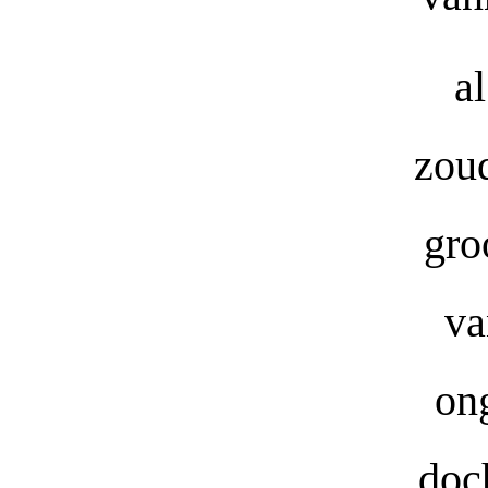
a
zoud
gro
va
on
doc