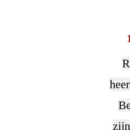
R
heer
Be
zij