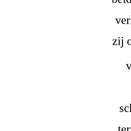
ver
zij
v
sc
te