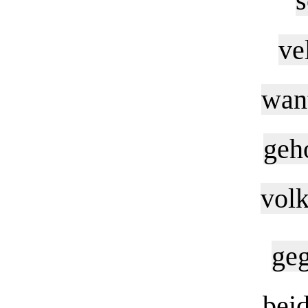
s
ve
wan
geh
volk
ge
bei