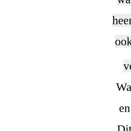
heen
ook
v
Waa
en
Di