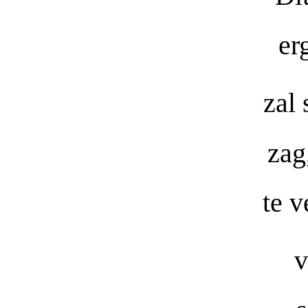
er
zal 
zag
te v
v