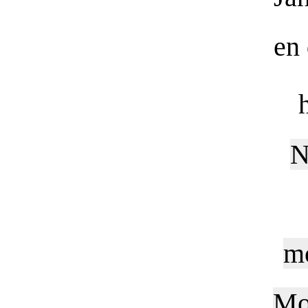
en
N
mo
Moa