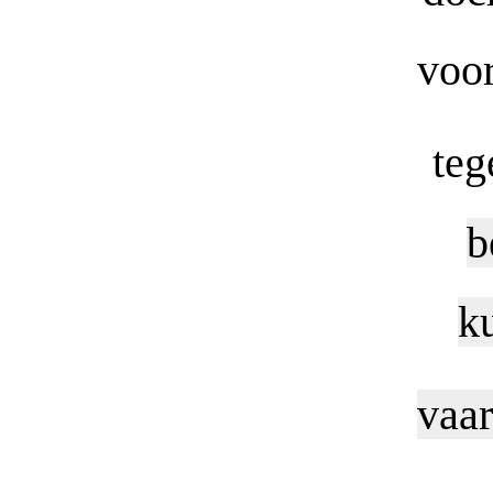
voor
teg
b
k
vaar