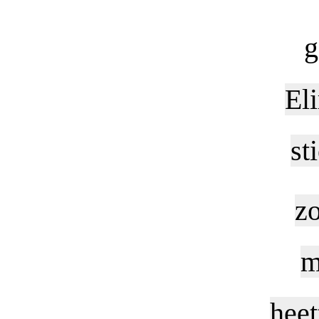
g
El
st
zo
m
heet