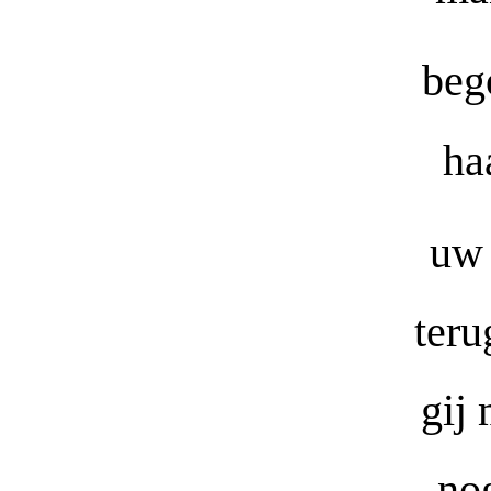
beg
ha
uw 
teru
gij
no