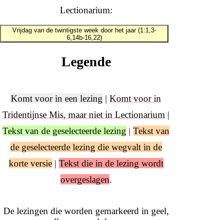
Lectionarium:
Vrijdag van de twintigste week door het jaar (1:1,3-
6,14b-16,22)
Legende
Komt voor in een lezing
|
Komt voor in
Tridentijnse Mis, maar niet in Lectionarium
|
Tekst van de geselecteerde lezing
|
Tekst van
de geselecteerde lezing die wegvalt in de
korte versie
|
Tekst die in de lezing wordt
overgeslagen
.
De lezingen die worden gemarkeerd in geel,