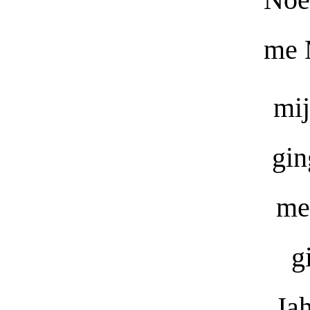
me 
mij
gin
me
g
Jah