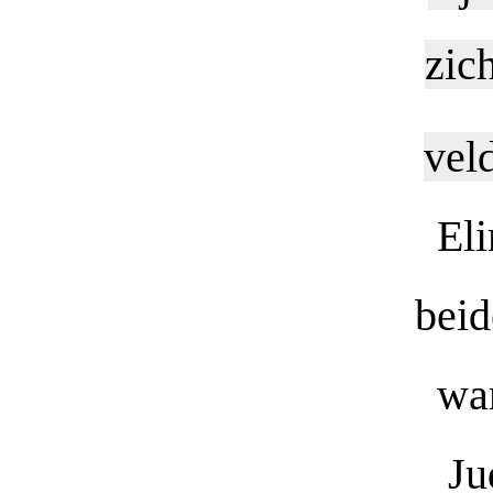
zich
vel
Eli
beid
war
Ju