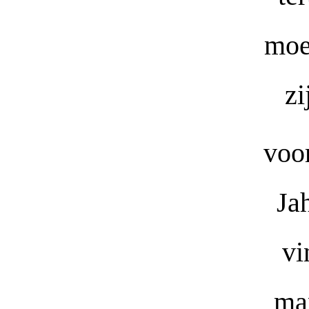
moe
zi
voo
Ja
vi
man