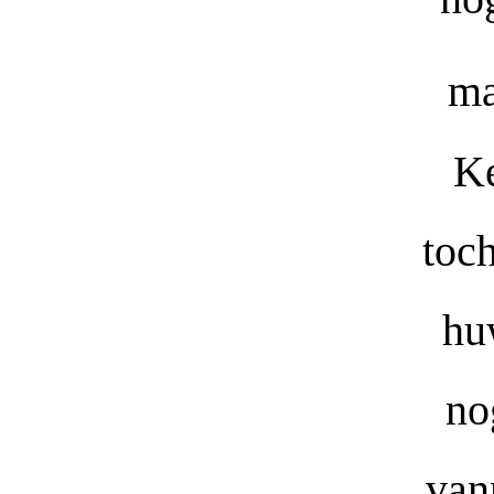
ma
Ke
toch
hu
no
van